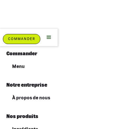
Plan du site
COMMANDER
Commander
Menu
Notre entreprise
À propos de nous
Nos produits